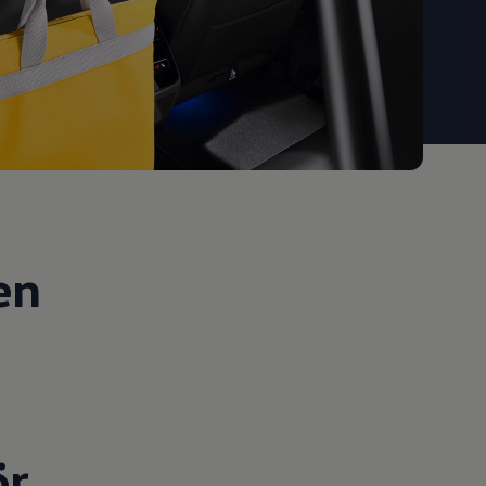
en
ör