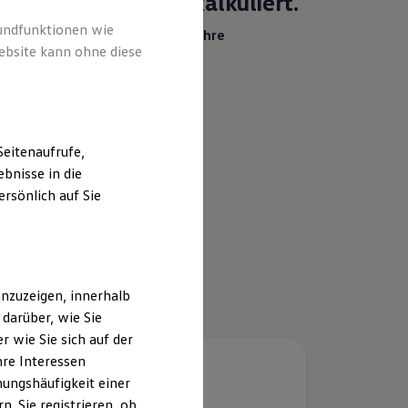
Heiß begehrt.
Kühl kalkuliert.
rundfunktionen wie
Ihr Traumauto? Heiß begehrt. Ihre
ebsite kann ohne diese
Leasingrate? Eiskalt machbar.
Details ansehen
eitenaufrufe,
bnisse in die
rsönlich auf Sie
nzuzeigen, innerhalb
darüber, wie Sie
 wie Sie sich auf der
hre Interessen
ungshäufigkeit einer
. Sie registrieren, ob