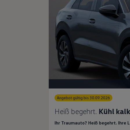
Magazin
Lifestyle
Transport
Familie
Elektromobilität
Volkswagen R
Pannen- und Unfallhilfe
Volkswagen Kundenbetreuung
Angebot gültig bis 30.09.2026
Heiß begehrt.
Kühl kalk
Ihr Traumauto? Heiß begehrt. Ihre 