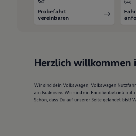
Hybridautos
Marke und Erlebnis
Probefahrt
Fah
Volkswagen R und R Experience
vereinbaren
anfo
R-Modelle
R Experience
Driving Experience
Volkswagen entdecken
Werkbesichtigung
Factory visit
Lifestyle Shop
T-Roc Kollektion
Herzlich willkommen 
Golf Kollektion
ID. Kollektion
Volkswagen Kollektion
R-Kollektion
Wir sind dein Volkswagen, Volkswagen Nutzfahr
GTI Kollektion
Fußball Drop
am Bodensee. Wir sind ein Familienbetrieb mit 
we drive football
Schön, dass Du auf unserer Seite gelandet bist! 
#wedriveproud
Besitzer und Service
myVolkswagen
Software Updates
Service und Ersatzteile
Inspektion und HU/AU
Reparaturen und Checks