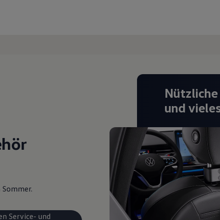
Nützliche
und viele
ehör
en Sommer.
en Service- und