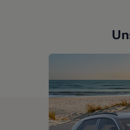
Motorenöl und Flüssigkeiten
Räder und Reifen
Pannen- und Unfallhilfe
Economy Service
Volkswagen Teile
Un
Zubehör
Modellspezifisches Zubehör
Schutz und Pflege
Transport
Entertainment und Elektronik
Individualisieren
Wallbox und Ladekabel
Digitale Extras
Dienste für Ihr Modell finden
Volkswagen Apps, Login und Shop
Handy und Fahrzeug verbinden
Updates für Software, Karten und Radio
Über Ihr Auto
Vorgängermodelle
Kundeninformationen
Volkswagen Kundenbetreuung
Warn- und Kontrollleuchten
Assistenzsysteme
Digitale Betriebsanleitung
Live Beratung