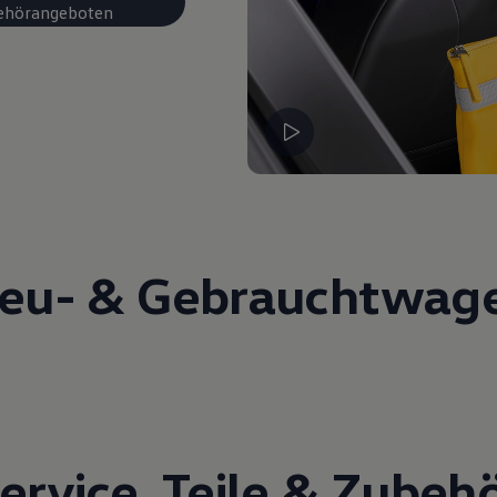
ehörangeboten
eu- &
Gebrauchtwag
ervice
,
Teile
&
Zubeh