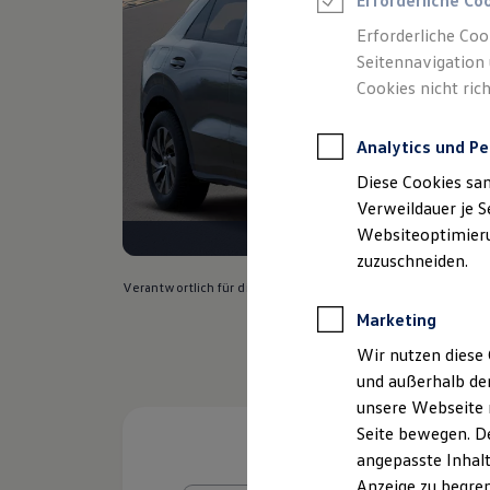
Erforderliche Co
Reifenpakete
Leasing
Erforderliche Coo
Leasing-Angebote
Seitennavigation 
Gebrauchtwagen Leasing
Cookies nicht rich
Junge Gebrauchtwagen-Leasing
Elektroauto Leasing
Kleinwagen-Leasing
Analytics und Pe
Leasing ohne Anzahlung
Finanzierung
Diese Cookies sa
Autokredit mit Schlussrate
Versicherungen und Garantien
Verweildauer je S
Kfz-Versicherung
Websiteoptimierun
Restschuldversicherungen
zuzuschneiden.
Garantien
Wartungsverträge
Verantwortlich für die Inhalte auf dieser Seite ist die Auto
Geschäftskunden
Marketing
Professional Class bei Volkswagen
Großkunden
Wir nutzen diese 
Behörden
und außerhalb de
Direktkunden
Sonderfahrzeuge
unsere Webseite n
Anpfiff zum Gewinn
Seite bewegen. De
Elektromobilität
angepasste Inhalt
Elektroautos
ID. Tutorials
Anzeige zu begren