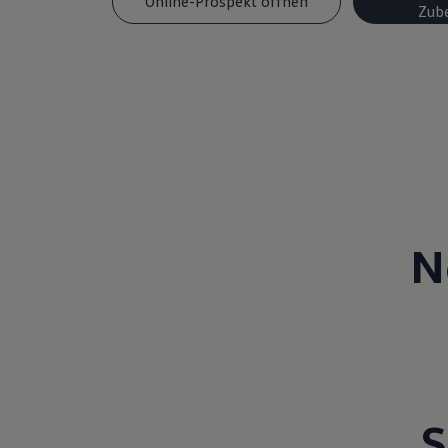
Online-Prospekt öffnen
Zub
N
S