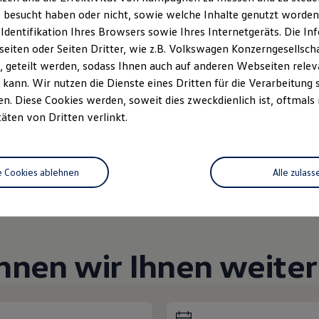
Unsere Abteilungen
 besucht haben oder nicht, sowie welche Inhalte genutzt worden s
 Identifikation Ihres Browsers sowie Ihres Internetgeräts. Die 
iten oder Seiten Dritter, wie z.B. Volkswagen Konzerngesellsch
Montag
-
Freitag
07:30
-
18:00
Uhr
 geteilt werden, sodass Ihnen auch auf anderen Webseiten rel
6
Samstag
09:00
-
12:00
Uhr
kann. Wir nutzen die Dienste eines Dritten für die Verarbeitung 
Sonntag
Geschlossen
. Diese Cookies werden, soweit dies zweckdienlich ist, oftmals
täten von Dritten verlinkt.
e Cookies ablehnen
Alle zulass
nnen wir Ihnen weiter