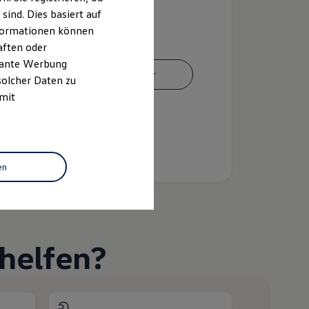
ind. Dies basiert auf
Informationen können
aften oder
evante Werbung
Ansprechpartner
solcher Daten zu
 mit
en
helfen?