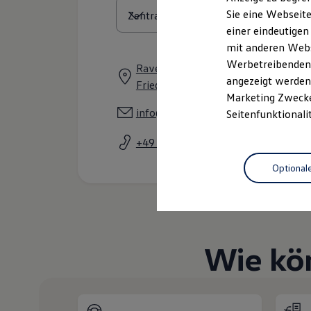
Elektrofahrzeugkonzepte
Sie eine Webseite
ID. EVERY1
einer eindeutigen
Reichweite
Reichweite der ID. Modelle
mit anderen Webse
Reichweite im Winter
Werbetreibenden,
Ravensburger Straße 25 - 27, 8804
Rekuperation
angezeigt werden 
Laden
Friedrichshafen
Laden unterwegs
Marketing Zwecken
Laden Zuhause
info@autohaus-bleicher.de
Seitenfunktionali
Ladestationen finden
Ladezeitensimulator
+49 7541 70750
Batterie
Sicherheit
Optional
Garantie und Lebensdauer
Nachhaltigkeit
Technologie
Kosten und Kauf
Verbrauchskosten
Kaufoptionen
E-Auto-Förderung
Wie kö
Software und Konnektivität
Die ID. Software 6
ID. Software Versionen und Updates
Digitale Extras
Schnittstellen zu Ihrem ID.