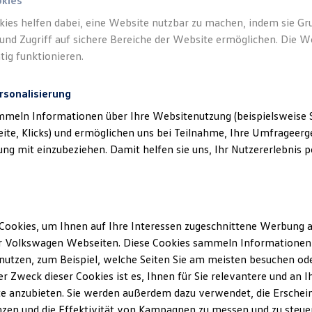
okies
kies helfen dabei, eine Website nutzbar zu machen, indem sie G
und Zugriff auf sichere Bereiche der Website ermöglichen. Die W
tig funktionieren.
rsonalisierung
mmeln Informationen über Ihre Websitenutzung (beispielsweise S
eite, Klicks) und ermöglichen uns bei Teilnahme, Ihre Umfrageerge
g mit einzubeziehen. Damit helfen sie uns, Ihr Nutzererlebnis pe
haus Oskar Bleicher GmbH & Co. KG
(
Impressum & Rechtliches
)
Cookies, um Ihnen auf Ihre Interessen zugeschnittene Werbung a
r Volkswagen Webseiten. Diese Cookies sammeln Informationen 
utzen, zum Beispiel, welche Seiten Sie am meisten besuchen oder
r Zweck dieser Cookies ist es, Ihnen für Sie relevantere und an I
e anzubieten. Sie werden außerdem dazu verwendet, die Erschein
zen und die Effektivität von Kampagnen zu messen und zu steuern